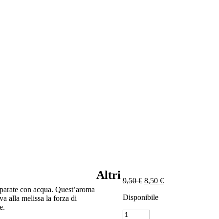
Altri
Il
Il
9,50
€
8,50
€
prezzo
prezzo
eparate con acqua. Quest’aroma
Disponibile
originale
attuale
a alla melissa la forza di
era:
è:
e.
Sciroppo
9,50 €.
8,50 €.