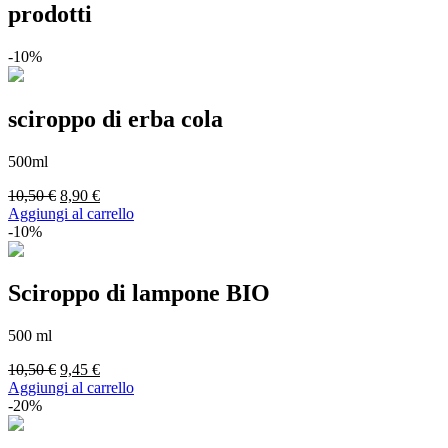
prodotti
-10%
sciroppo di erba cola
500ml
Il
Il
10,50
€
8,90
€
prezzo
prezzo
Aggiungi al carrello
originale
attuale
-10%
era:
è:
10,50 €.
8,90 €.
Sciroppo di lampone BIO
500 ml
Il
Il
10,50
€
9,45
€
prezzo
prezzo
Aggiungi al carrello
originale
attuale
-20%
era:
è:
10,50 €.
9,45 €.