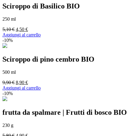
Sciroppo di Basilico BIO
250 ml
Il
Il
5,10
€
4,50
€
prezzo
prezzo
Aggiungi al carrello
originale
attuale
-10%
era:
è:
5,10 €.
4,50 €.
Sciroppo di pino cembro BIO
500 ml
Il
Il
9,90
€
8,90
€
prezzo
prezzo
Aggiungi al carrello
originale
attuale
-10%
era:
è:
9,90 €.
8,90 €.
frutta da spalmare | Frutti di bosco BIO
230 g
Il
Il
5,80
€
4,90
€