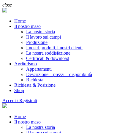
close
Home
Il nostro maso
La nostra storia
Il lavoro sui campi
Produzione
I nostri prodotti, i nostri clienti
La nostra soddisfazione
Certificati & download
Agriturismo
Appartamenti
Descrizione – prezzi – disponibilità
Richiesta
Richiesta & Posizione
Shop
Accedi / Registrati
Home
Il nostro maso
La nostra storia
Il lavoro sui campi