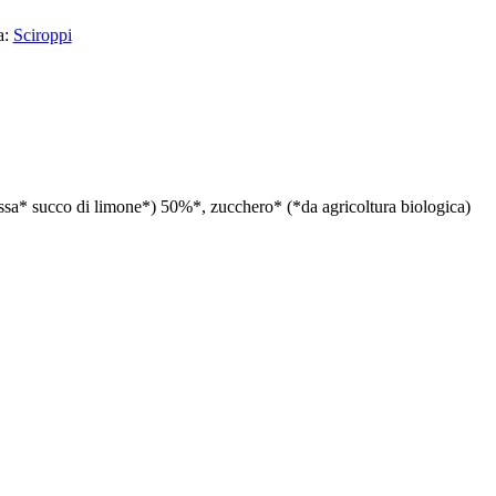
a:
Sciroppi
issa* succo di limone*) 50%*, zucchero* (*da agricoltura biologica)