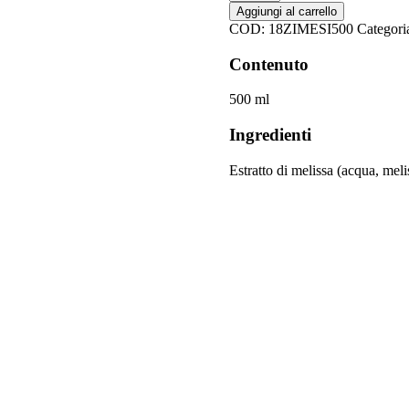
di
Aggiungi al carrello
Melissa
COD:
18ZIMESI500
Categori
BIO
quantità
Contenuto
500 ml
Ingredienti
Estratto di melissa (acqua, mel