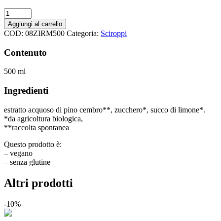
era:
è:
Sciroppo
9,90 €.
8,90 €.
di
Aggiungi al carrello
pino
COD:
08ZIRM500
Categoria:
Sciroppi
cembro
BIO
Contenuto
quantità
500 ml
Ingredienti
estratto acquoso di pino cembro**, zucchero*, succo di limone*.
*da agricoltura biologica,
**raccolta spontanea
Questo prodotto è:
– vegano
– senza glutine
Altri prodotti
-10%