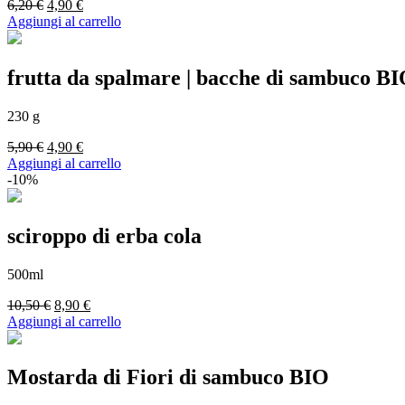
Il
Il
6,20
€
4,90
€
prezzo
prezzo
Aggiungi al carrello
originale
attuale
era:
è:
6,20 €.
4,90 €.
frutta da spalmare | bacche di sambuco B
230 g
Il
Il
5,90
€
4,90
€
prezzo
prezzo
Aggiungi al carrello
originale
attuale
-10%
era:
è:
5,90 €.
4,90 €.
sciroppo di erba cola
500ml
Il
Il
10,50
€
8,90
€
prezzo
prezzo
Aggiungi al carrello
originale
attuale
era:
è:
10,50 €.
8,90 €.
Mostarda di Fiori di sambuco BIO