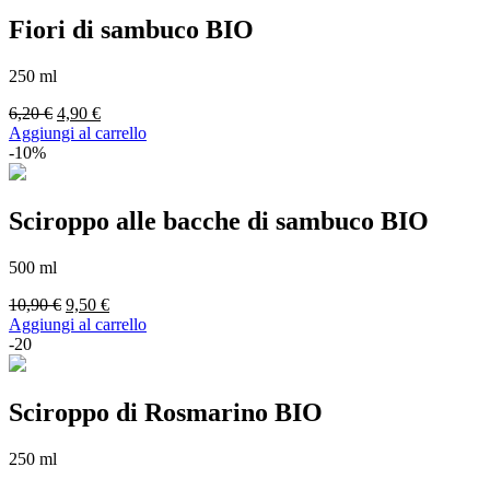
Fiori di sambuco BIO
250 ml
Il
Il
6,20
€
4,90
€
prezzo
prezzo
Aggiungi al carrello
originale
attuale
-10%
era:
è:
6,20 €.
4,90 €.
Sciroppo alle bacche di sambuco BIO
500 ml
Il
Il
10,90
€
9,50
€
prezzo
prezzo
Aggiungi al carrello
originale
attuale
-20
era:
è:
10,90 €.
9,50 €.
Sciroppo di Rosmarino BIO
250 ml