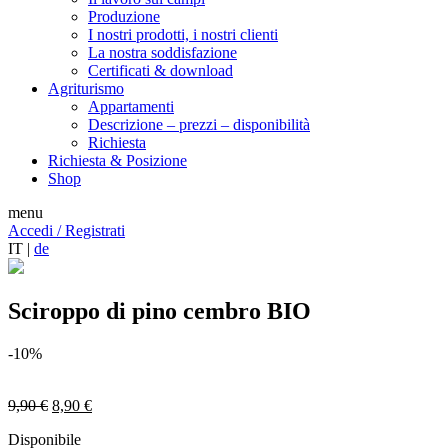
Produzione
I nostri prodotti, i nostri clienti
La nostra soddisfazione
Certificati & download
Agriturismo
Appartamenti
Descrizione – prezzi – disponibilità
Richiesta
Richiesta & Posizione
Shop
menu
Accedi / Registrati
IT |
de
Sciroppo di pino cembro BIO
-10%
Il
Il
9,90
€
8,90
€
prezzo
prezzo
Disponibile
originale
attuale