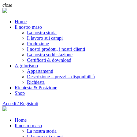
close
Home
Il nostro maso
La nostra storia
Il lavoro sui campi
Produzione
I nostri prodotti, i nostri clienti
La nostra soddisfazione
Certificati & download
Agriturismo
Appartamenti
Descrizione – prezzi – disponibilità
Richiesta
Richiesta & Posizione
Shop
Accedi / Registrati
Home
Il nostro maso
La nostra storia
Il lavoro sui campi