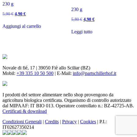
230 g
230 g
Il
Il
5,90
€
4,90
€
prezzo
prezzo
Il
Il
5,80
€
4,90
€
originale
attuale
prezzo
prezzo
Aggiungi al carrello
era:
è:
originale
attuale
Leggi tutto
5,90 €.
4,90 €.
era:
è:
5,80 €.
4,90 €.
Novale di fié, 17 | 39050 Fiè allo Sciliar (BZ)
Mobil:
+39 335 10 50 500
| E-Mail:
info@partschillerhof.it
I prodotti del settore alimentare nello shop provengono da
agricoltura biologica certificata. Organismo di controllo autorizzato
dal MIPAAF: IT BIO 013. Operatore controllato n.: BZ-42725-AB.
Certificati & download
Condizioni Generali
|
Credits
|
Privacy
|
Cookies
| P.I.:
IT02627350214