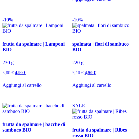
5,80 €.
4,90 €.
era:
è:
5,80 €.
4,90 €.
-10%
-10%
frutta da spalmare | Lamponi
spalmata | fiori di sambuco
BIO
BIO
230 g
220 g
Il
Il
Il
Il
5,80
€
4,90
€
5,10
€
4,50
€
prezzo
prezzo
prezzo
prezzo
originale
attuale
originale
attuale
Aggiungi al carrello
Aggiungi al carrello
era:
è:
era:
è:
5,80 €.
4,90 €.
5,10 €.
4,50 €.
SALE
frutta da spalmare | bacche di
sambuco BIO
frutta da spalmare | Ribes
rosso BIO