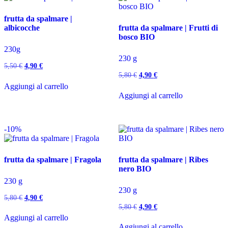
più
recente
frutta da spalmare |
albicocche
frutta da spalmare | Frutti di
bosco BIO
230g
230 g
Il
Il
5,50
€
4,90
€
prezzo
prezzo
Il
Il
5,80
€
4,90
€
originale
attuale
prezzo
prezzo
Aggiungi al carrello
era:
è:
originale
attuale
Aggiungi al carrello
5,50 €.
4,90 €.
era:
è:
5,80 €.
4,90 €.
-10%
frutta da spalmare | Fragola
frutta da spalmare | Ribes
nero BIO
230 g
230 g
Il
Il
5,80
€
4,90
€
prezzo
prezzo
Il
Il
5,80
€
4,90
€
originale
attuale
prezzo
prezzo
Aggiungi al carrello
era:
è:
originale
attuale
Aggiungi al carrello