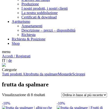
Produzione
I nostri prodotti, i nostri clienti
La nostra soddisfazione
Certificati & download
Agriturismo
Appartamenti
Descrizione – prezzi – disponibilità
Richiesta
Richiesta & Posizione
Shop
menu
Accedi / Registrati
IT |
de
Categorie
Tutti prodotti
Altro
frutta da spalmare
Mostarde
Sciroppi
frutta da spalmare
Ordina
Visualizzazione di 8 risultati
in
-10%
base
-10%
al