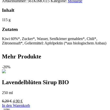
Artikelnummer:
561KIMO115
Kategorie:
Mostarde
Inhalt
115 g
Zutaten
Kiwi 60%*, Zucker*, Wasser, Senfkörner gemahlen*, Chili*,
Zitronensaft*, Geliermittel: Apfelpektin (*aus biologischem Anbau)
Mehr Produkte
-20%
Lavendelblüten Sirup BIO
250 ml
Ursprünglicher
Aktueller
6,20
€
4,90
€
Preis
Preis
In den Warenkorb
war:
ist:
-10%