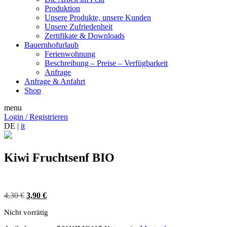
Produktion
Unsere Produkte, unsere Kunden
Unsere Zufriedenheit
Zertifikate & Downloads
Bauernhofurlaub
Ferienwohnung
Beschreibung – Preise – Verfügbarkeit
Anfrage
Anfrage & Anfahrt
Shop
menu
Login / Registrieren
DE |
it
Kiwi Fruchtsenf BIO
Ursprünglicher
Aktueller
4,30
€
3,90
€
Preis
Preis
Nicht vorrätig
war:
ist:
4,30 €
3,90 €.