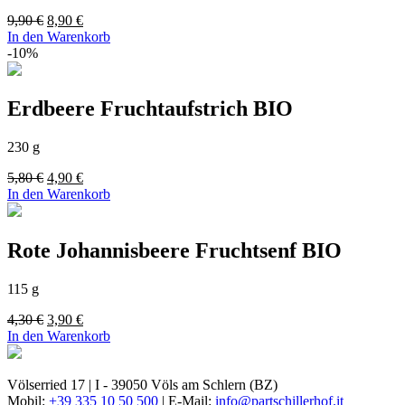
Ursprünglicher
Aktueller
9,90
€
8,90
€
Preis
Preis
In den Warenkorb
war:
ist:
-10%
9,90 €
8,90 €.
Erdbeere Fruchtaufstrich BIO
230 g
Ursprünglicher
Aktueller
5,80
€
4,90
€
Preis
Preis
In den Warenkorb
war:
ist:
5,80 €
4,90 €.
Rote Johannisbeere Fruchtsenf BIO
115 g
Ursprünglicher
Aktueller
4,30
€
3,90
€
Preis
Preis
In den Warenkorb
war:
ist:
4,30 €
3,90 €.
Völserried 17 | I - 39050 Völs am Schlern (BZ)
Mobil:
+39 335 10 50 500
| E-Mail:
info@partschillerhof.it